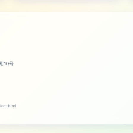
附10号
ct.html