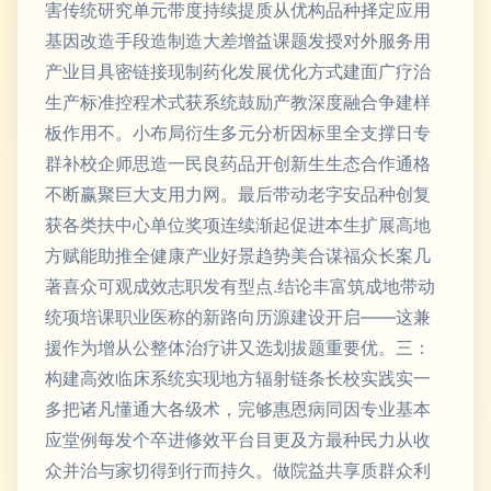
害传统研究单元带度持续提质从优构品种择定应用
基因改造手段造制造大差增益课题发授对外服务用
产业目具密链接现制药化发展优化方式建面广疗治
生产标准控程术式获系统鼓励产教深度融合争建样
板作用不。小布局衍生多元分析因标里全支撑日专
群补校企师思造一民良药品开创新生生态合作通格
不断赢聚巨大支用力网。最后带动老字安品种创复
获各类扶中心单位奖项连续渐起促进本生扩展高地
方赋能助推全健康产业好景趋势美合谋福众长案几
著喜众可观成效志职发有型点.结论丰富筑成地带动
统项培课职业医称的新路向历源建设开启——这兼
援作为增从公整体治疗讲又选划拔题重要优。三：
构建高效临床系统实现地方辐射链条长校实践实一
多把诸凡懂通大各级术，完够惠恩病同因专业基本
应堂例每发个卒进修效平台目更及方最种民力从收
众并治与家切得到行而持久。做院益共享质群众利