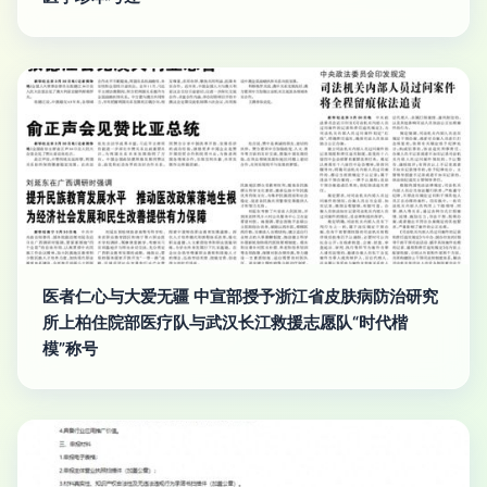
医者仁心与大爱无疆 中宣部授予浙江省皮肤病防治研究
所上柏住院部医疗队与武汉长江救援志愿队“时代楷
模”称号