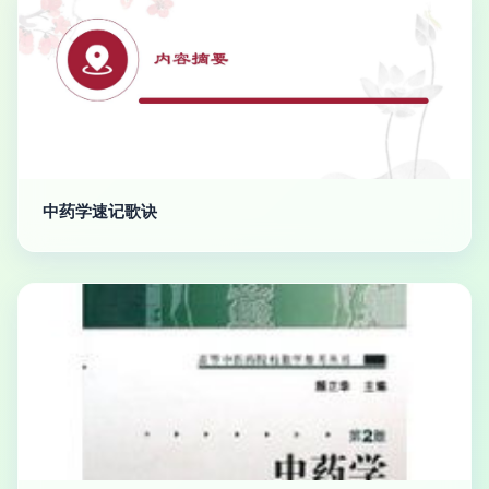
中药学速记歌诀