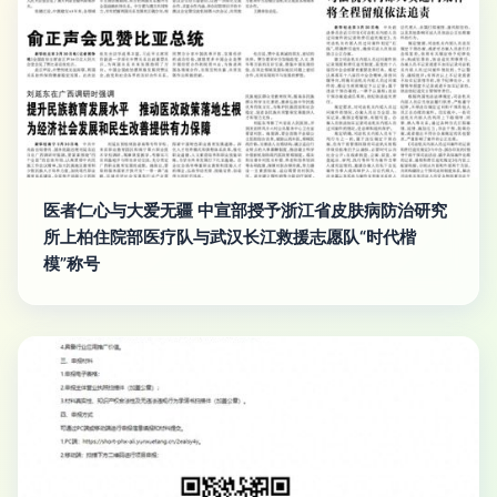
医者仁心与大爱无疆 中宣部授予浙江省皮肤病防治研究
所上柏住院部医疗队与武汉长江救援志愿队“时代楷
模”称号